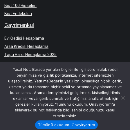
Bist 100 Hisseleri
Bist Endeksleri
Gayrimenkul
Ev Kredisi Hesaplama
Arsa Kredisi Hesaplama
Tapu Harcı Hesaplama 2025
Yasal Not: Burada yer alan bilgiler ile ilgili sorumluluk reddi
beyanımıza ve gizlilik politikamıza, internet sitemizden
ulaşabilirsiniz. YatırımaDeğer’in yazılı izni olmadıkça hiçbir içerik,
Yasal Uyarı: SPK’nın 22 Nisan 2002 tarihli Resmi Gazete’de yayımlanan
kısmen ya da tamamen hiçbir şekil ve ortamda yayınlanamaz ve
tebliği uyarınca yayımlanması istenen uyarı: “Burada yer alan yatırım
kullanılamaz. Arama deneyiminizi geliştirmek, kişiselleştirilmiş
bilgi, yorum ve tavsiyeleri yatırım danışmanlığı kapsamında değildir.
Yatırım danışmanlığı hizmeti, aracı kurumlar, portföy yönetim şirketleri,
reklamlar veya içerik sunmak ve trafiğimizi analiz etmek için
mevduat kabul etmeyen bankalar ile müşteri arasında imzalanacak
çerezler kullanıyoruz. "Tümünü okudum, Onaylıyorum"a
yatırım danışmanlığı sözleşmesi çerçevesinde sunulmaktadır. Burada
yer alan yorum ve tavsiyeler, yorum ve tavsiyede bulunanların kişisel
tıklayarak bu not hakkında bilgi sahibi olduğunuzu kabul
görüşlerine dayanmaktadır. Bu görüşler, mali durumunuz ile risk ve
etmektesiniz.
getiri tercihlerinize uygun olmayabilir. Bu nedenle, sadece burada yer
alan bilgilere dayanılarak yatırım kararı verilmesi, beklentilerinize uygun
Tümünü okudum, Onaylıyorum
sonuçlar doğurmayabilir.” © YatırımaDeğer 2024