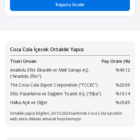
Raporu İncele
Coca Cola İçecek Ortaklık Yapısı
Ticari Ünvan
Pay Oranı (%)
Anadolu Efes Biracılık ve Malt Sanayi A.Ş.
%40.12
(“Anadolu Efes”)
The Coca-Cola Export Corporation (“TCCEC”)
%20.09
Efes Pazarlama ve Dağıtım Ticaret A.Ş. (“Efpa”)
%10.14
Halka Açık ve Diğer
%29.65
Ortaklık yapısı bilgileri, 29.10.2024 tarihinde Coca Cola İçecek’in
web sitesi dikkate alınarak hazırlanmıştır.