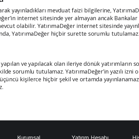
arak yayınladıkları mevduat faizi bilgilerine, Yatırıma
ğer’in internet sitesinde yer almayan ancak Bankalar
mevcut olabilir. YatırımaDeğer internet sitesinde yayı
amında, YatırımaDeğer hiçbir surette sorumlu tutulamaz
 yapılan ve yapılacak olan ileriye dönük yatırımların 
ilde sorumlu tutulamaz. YatırımaDeğer’in yazılı izni o
üncü kişilerce hiçbir şekil ve ortamda yayınlanamaz,
z.
Kurumsal
Yatırım Hesabı
Hi