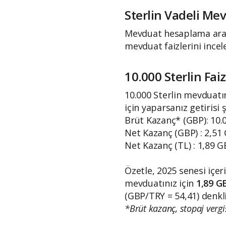
Sterlin Vadeli M
Mevduat hesaplama araçla
mevduat faizlerini incele
10.000 Sterlin Fai
10.000 Sterlin mevduatını
için yaparsanız getirisi 
Brüt Kazanç* (GBP): 10.
Net Kazanç (GBP) : 2,51
Net Kazanç (TL) : 1,89 G
Özetle, 2025 senesi içer
mevduatınız için
1,89 G
(GBP/TRY = 54,41) denkl
*Brüt kazanç, stopaj vergi