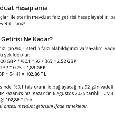
evduat Hesaplama
rı ile sterlin mevduat faiz getirisi hesaplayabilir, ba
yebilirsiniz!
z Getirisi Ne Kadar?
z için %0,1 sterlin faizi alabildiğinizi varsayalım. Vad
şu şekilde olur:
000 GBP * %0.1 * 92 / 365 =
2,52 GBP
 GBP * 0.75 =
1,89 GBP
BP * 54,41 =
102,86 TL
isinde; %0,1 faiz oranı ile bağlayacağınız 92 gün vadeli
BP
kazanırsınız. Kazancın 8 Ağustos 2025 tarihli TCMB 
iği
102,86
TL
‘dir.
si öncesi mevduat getirisini ifade etmektedir.