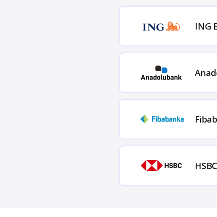
ING 
Anad
Fiba
HSB