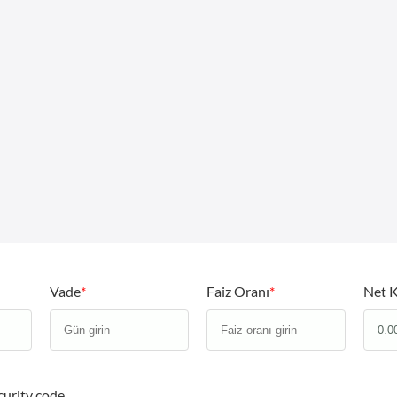
Vade
*
Faiz Oranı
*
Net 
curity code