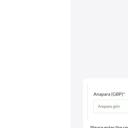
Anapara (GBP)
*
Please enter the se