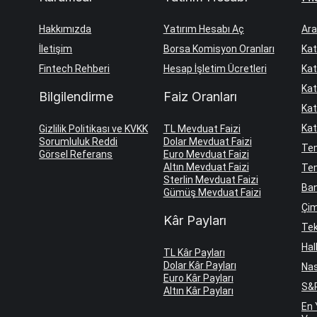
Hakkımızda
Yatırım Hesabı Aç
Ara
İletişim
Borsa Komisyon Oranları
Kat
Fintech Rehberi
Hesap İşletim Ücretleri
Kat
Kat
Bilgilendirme
Faiz Oranları
Kat
Kat
Gizlilik Politikası ve KVKK
TL Mevduat Faizi
Sorumluluk Reddi
Dolar Mevduat Faizi
Te
Görsel Referans
Euro Mevduat Faizi
Altın Mevduat Faizi
Tem
Sterlin Mevduat Faizi
Ban
Gümüş Mevduat Faizi
Çim
Kâr Payları
Tek
Hal
TL Kâr Payları
Dolar Kâr Payları
Nas
Euro Kâr Payları
S&P
Altın Kâr Payları
En