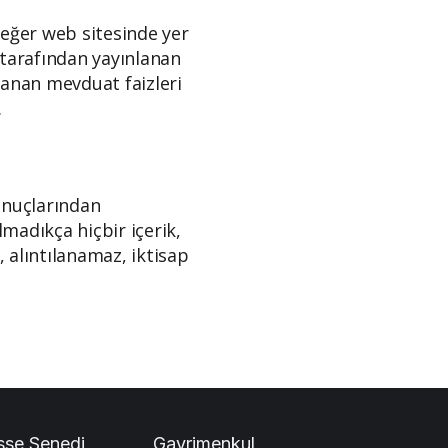
Değer web sitesinde yer
 tarafından yayınlanan
nlanan mevduat faizleri
.
sonuçlarından
lmadıkça hiçbir içerik,
 alıntılanamaz, iktisap
sse Senedi
Gayrimenkul