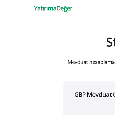
S
Mevduat hesaplama ara
GBP Mevduat G