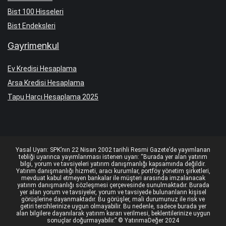
Bist 100 Hisseleri
Bist Endeksleri
Gayrimenkul
Ev Kredisi Hesaplama
Arsa Kredisi Hesaplama
Tapu Harcı Hesaplama 2025
Yasal Uyarı: SPK’nın 22 Nisan 2002 tarihli Resmi Gazete’de yayımlanan
tebliği uyarınca yayımlanması istenen uyarı: “Burada yer alan yatırım
bilgi, yorum ve tavsiyeleri yatırım danışmanlığı kapsamında değildir.
Yatırım danışmanlığı hizmeti, aracı kurumlar, portföy yönetim şirketleri,
mevduat kabul etmeyen bankalar ile müşteri arasında imzalanacak
yatırım danışmanlığı sözleşmesi çerçevesinde sunulmaktadır. Burada
yer alan yorum ve tavsiyeler, yorum ve tavsiyede bulunanların kişisel
görüşlerine dayanmaktadır. Bu görüşler, mali durumunuz ile risk ve
getiri tercihlerinize uygun olmayabilir. Bu nedenle, sadece burada yer
alan bilgilere dayanılarak yatırım kararı verilmesi, beklentilerinize uygun
sonuçlar doğurmayabilir.” © YatırımaDeğer 2024