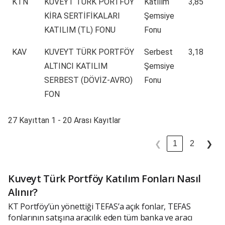
KTN
KUVEYT TÜRK PORTFÖY
Katılım
3,85
KİRA SERTİFİKALARI
Şemsiye
KATILIM (TL) FONU
Fonu
KAV
KUVEYT TÜRK PORTFÖY
Serbest
3,18
ALTINCI KATILIM
Şemsiye
SERBEST (DÖVİZ-AVRO)
Fonu
FON
27 Kayıttan 1 - 20 Arası Kayıtlar
1
2
❮
❯
Kuveyt Türk Portföy Katılım Fonları Nasıl
Alınır?
KT Portföy’ün yönettiği TEFAS’a açık fonlar, TEFAS
fonlarının satışına aracılık eden tüm banka ve aracı