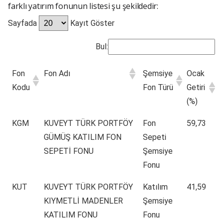
farklı yatırım fonunun listesi şu şekildedir:
Sayfada
Kayıt Göster
Bul:
Fon
Fon Adı
Şemsiye
Ocak
Kodu
Fon Türü
Getiri
(%)
Fon
Fon Adı
Şemsiye
Ocak
KGM
KUVEYT TÜRK PORTFÖY
Fon
59,73
Kodu
Fon Türü
Getiri
GÜMÜŞ KATILIM FON
Sepeti
(%)
SEPETİ FONU
Şemsiye
Fonu
KUT
KUVEYT TÜRK PORTFÖY
Katılım
41,59
KIYMETLİ MADENLER
Şemsiye
KATILIM FONU
Fonu