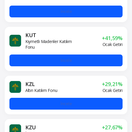
İncele
KUT
+41,59%
Kıymetli Madenler Katılım
Ocak Getiri
Fonu
İncele
KZL
+29,21%
Altın Katılım Fonu
Ocak Getiri
İncele
KZU
+27,67%