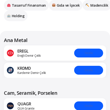
Tasarruf Finansman
Gıda ve İçecek
Madencilik
Holding
Ana Metal
EREGL
İncele
Ereğli Demir Çelik
KRDMD
İncele
Kardemir Demir Çelik
Cam, Seramik, Porselen
QUAGR
İncele
QUA Granite