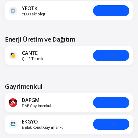
YEOTK
İncele
YEO Teknoloji
Enerji Üretim ve Dağıtım
CANTE
İncele
Çan2 Termik
Gayrimenkul
DAPGM
İncele
DAP Gayrimenkul
EKGYO
İncele
Emlak Konut Gayrimenkul