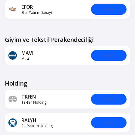
EFOR
İncele
Efor Yatırım Sanayi
Giyim ve Tekstil Perakendeciliği
MAVI
İncele
Mavi
Holding
TKFEN
İncele
Tekfen Holding
RALYH
İncele
Ral Yatırım Holding