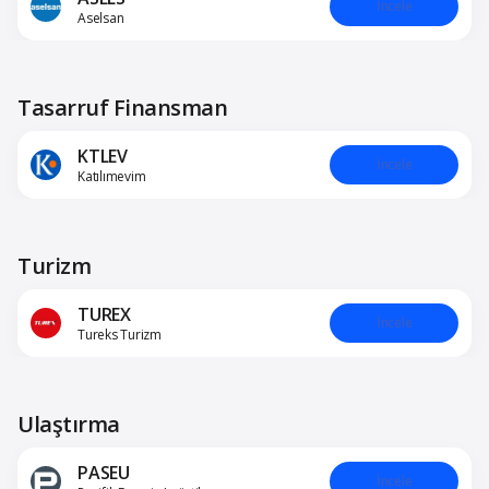
İncele
Aselsan
Tasarruf Finansman
KTLEV
İncele
Katılımevim
Turizm
TUREX
İncele
Tureks Turizm
Ulaştırma
PASEU
İncele