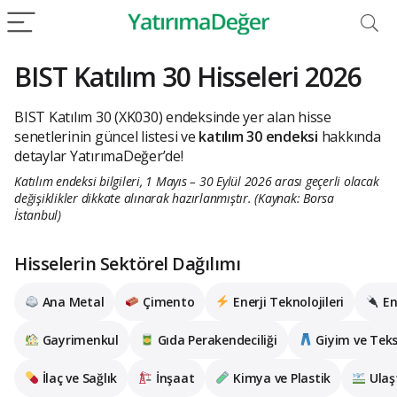
BIST Katılım 30 Hisseleri 2026
BIST Katılım 30 (XK030) endeksinde yer alan hisse
senetlerinin güncel listesi ve
katılım 30 endeksi
hakkında
detaylar YatırımaDeğer’de!
Katılım endeksi bilgileri, 1 Mayıs – 30 Eylül 2026 arası geçerli olacak
değişiklikler dikkate alınarak hazırlanmıştır. (Kaynak: Borsa
İstanbul)
Hisselerin Sektörel Dağılımı
Ana Metal
Çimento
Enerji Teknolojileri
En
Gayrimenkul
Gıda Perakendeciliği
Giyim ve Tekst
İlaç ve Sağlık
İnşaat
Kimya ve Plastik
Ulaş