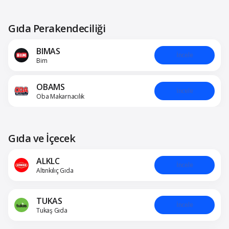
Gıda Perakendeciliği
BIMAS
İncele
Bim
OBAMS
İncele
Oba Makarnacılık
Gıda ve İçecek
ALKLC
İncele
Altınkılıç Gıda
TUKAS
İncele
Tukaş Gıda