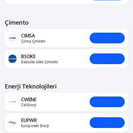
Çimento
CIMSA
İncele
Çimsa Çimento
BSOKE
İncele
Batısöke Söke Çimento
Enerji Teknolojileri
CWENE
İncele
CW Enerji
EUPWR
İncele
Europower Enerji