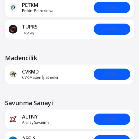
PETKM
İncele
Petkim Petrokimya
TUPRS
İncele
Tüpraş
Madencilik
CVKMD
İncele
CVK Maden İşletmeleri
Savunma Sanayi
ALTNY
İncele
Altınay Savunma
ASELS