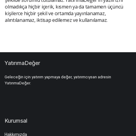
şekilde sorumlu tutulamaz. YatırımaDeğer’in yazılı izni
olmadıkça hiçbir içerik, kısmen ya da tamamen üçüncü
kişilerce hiçbir şekil ve ortamda yayınlanamaz,
alıntılanamaz, iktisap edilemez ve kullanılamaz.
YatırımaDeğer
Geleceğin için yatırım yapmaya değer, yatırımcıysan adresin
YatırımaDeğer.
Kurumsal
Hakkımızda