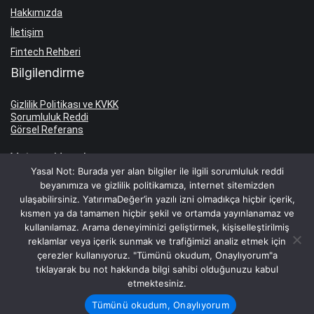
Hakkımızda
İletişim
Fintech Rehberi
Bilgilendirme
Gizlilik Politikası ve KVKK
Sorumluluk Reddi
Görsel Referans
Yatırım Hesabı
Yasal Not: Burada yer alan bilgiler ile ilgili sorumluluk reddi
beyanımıza ve gizlilik politikamıza, internet sitemizden
Yatırım Hesabı Aç
ulaşabilirsiniz. YatırımaDeğer’in yazılı izni olmadıkça hiçbir içerik,
Borsa Komisyon Oranları
kısmen ya da tamamen hiçbir şekil ve ortamda yayınlanamaz ve
kullanılamaz. Arama deneyiminizi geliştirmek, kişiselleştirilmiş
Hesap İşletim Ücretleri
reklamlar veya içerik sunmak ve trafiğimizi analiz etmek için
Faiz Oranları
çerezler kullanıyoruz. "Tümünü okudum, Onaylıyorum"a
tıklayarak bu not hakkında bilgi sahibi olduğunuzu kabul
TL Mevduat Faizi
etmektesiniz.
Dolar Mevduat Faizi
Tümünü okudum, Onaylıyorum
Euro Mevduat Faizi