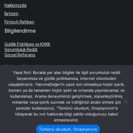
Hakkımızda
İletişim
Fintech Rehberi
Bilgilendirme
Gizlilik Politikası ve KVKK
Sorumluluk Reddi
Görsel Referans
Yatırım Hesabı
Yasal Not: Burada yer alan bilgiler ile ilgili sorumluluk reddi
beyanımıza ve gizlilik politikamıza, internet sitemizden
Yatırım Hesabı Aç
ulaşabilirsiniz. YatırımaDeğer’in yazılı izni olmadıkça hiçbir içerik,
Borsa Komisyon Oranları
kısmen ya da tamamen hiçbir şekil ve ortamda yayınlanamaz ve
kullanılamaz. Arama deneyiminizi geliştirmek, kişiselleştirilmiş
Hesap İşletim Ücretleri
reklamlar veya içerik sunmak ve trafiğimizi analiz etmek için
Faiz Oranları
çerezler kullanıyoruz. "Tümünü okudum, Onaylıyorum"a
tıklayarak bu not hakkında bilgi sahibi olduğunuzu kabul
TL Mevduat Faizi
etmektesiniz.
Dolar Mevduat Faizi
Tümünü okudum, Onaylıyorum
Euro Mevduat Faizi