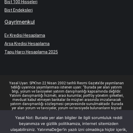
Bist 100 Hisseleri
Bist Endeksleri
Gayrimenkul
Ev Kredisi Hesaplama
Arsa Kredisi Hesaplama
Tapu Harcı Hesaplama 2025
Yasal Uyarı: SPK’nın 22 Nisan 2002 tarihli Resmi Gazete’de yayımlanan
tebliği uyarınca yayımlanması istenen uyarı: “Burada yer alan yatırım
bilgi, yorum ve tavsiyeleri yatırım danışmanlığı kapsamında değildir.
Yatırım danışmanlığı hizmeti, aracı kurumlar, portföy yönetim şirketleri,
mevduat kabul etmeyen bankalar ile müşteri arasında imzalanacak
yatırım danışmanlığı sözleşmesi çerçevesinde sunulmaktadır. Burada
yer alan yorum ve tavsiyeler, yorum ve tavsiyede bulunanların kişisel
görüşlerine dayanmaktadır. Bu görüşler, mali durumunuz ile risk ve
getiri tercihlerinize uygun olmayabilir. Bu nedenle, sadece burada yer
Yasal Not: Burada yer alan bilgiler ile ilgili sorumluluk reddi
alan bilgilere dayanılarak yatırım kararı verilmesi, beklentilerinize uygun
beyanımıza ve gizlilik politikamıza, internet sitemizden
sonuçlar doğurmayabilir.” © YatırımaDeğer 2024
ulaşabilirsiniz. YatırımaDeğer’in yazılı izni olmadıkça hiçbir içerik,