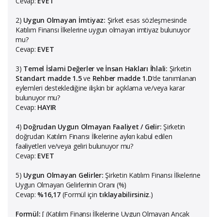
Cevap:
EVET
2)
Uygun Olmayan İmtiyaz:
Şirket esas sözleşmesinde
Katılım Finansı İlkelerine uygun olmayan imtiyaz bulunuyor
mu?
Cevap:
EVET
3)
Temel İslami Değerler ve İnsan Hakları İhlali:
Şirketin
Standart madde 1.5
ve
Rehber madde 1.D
‘de tanımlanan
eylemleri desteklediğine ilişkin bir açıklama ve/veya karar
bulunuyor mu?
Cevap:
HAYIR
4)
Doğrudan Uygun Olmayan Faaliyet / Gelir:
Şirketin
doğrudan Katılım Finansı İlkelerine aykırı kabul edilen
faaliyetleri ve/veya geliri bulunuyor mu?
Cevap:
EVET
5)
Uygun Olmayan Gelirler:
Şirketin Katılım Finansı İlkelerine
Uygun Olmayan Gelirlerinin Oranı (%)
Cevap:
%16,17
(Formül için
tıklayabilirsiniz
.)
Formül:
[ (Katılım Finansı İlkelerine Uygun Olmayan Ancak