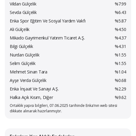
Vildan Gülçelik
%7.99
Sevda Gülçelik
%6.43
Enka Spor Eğitim Ve Sosyal Yardım Vakfı
%5.87
Ali Gülçelik
%4.50
Mikado Gayrimenkul Yatırım Ticaret A.Ş.
%4.37
Bilgi Gülçelik
%4.31
Nurdan Gülçelik
%1.55
Selim Gülçelik
%1.55
Mehmet Sinan Tara
%1.04
Ayşe Verda Gülçelik
%0.68
Enka İnşaat Ve Sanayi A.Ş.
%2.29
Halka Açık Kısım, Diğer
%9.62
Ortaklık yapısı bilgileri, 07.06.2025 tarihinde Enka’nın web sitesi
dikkate alınarak hazırlanmıştır.