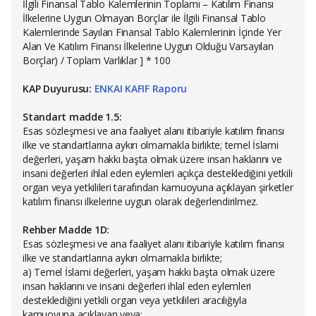
İlgili Finansal Tablo Kalemlerinin Toplamı – Katılım Finansı
İlkelerine Uygun Olmayan Borçlar ile İlgili Finansal Tablo
Kalemlerinde Sayılan Finansal Tablo Kalemlerinin İçinde Yer
Alan Ve Katılım Finansı İlkelerine Uygun Olduğu Varsayılan
Borçlar) / Toplam Varlıklar ] * 100
KAP Duyurusu:
ENKAI KAFIF Raporu
Standart madde 1.5:
Esas sözleşmesi ve ana faaliyet alanı itibariyle katılım finansı
ilke ve standartlarına aykırı olmamakla birlikte; temel İslami
değerleri, yaşam hakkı başta olmak üzere insan haklarını ve
insani değerleri ihlal eden eylemleri açıkça desteklediğini yetkili
organ veya yetkilileri tarafından kamuoyuna açıklayan şirketler
katılım finansı ilkelerine uygun olarak değerlendirilmez.
Rehber Madde 1D:
Esas sözleşmesi ve ana faaliyet alanı itibariyle katılım finansı
ilke ve standartlarına aykırı olmamakla birlikte;
a) Temel İslami değerleri, yaşam hakkı başta olmak üzere
insan haklarını ve insani değerleri ihlal eden eylemleri
desteklediğini yetkili organ veya yetkilileri aracılığıyla
kamuoyuna açıklayan veya;