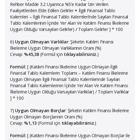
Rehber Madde 3.2 Uyarınca %5’e Kadar İzin Verilen
Faaliyetlerden Elde Edilen Gelirler
+
İlgili Finansal Tablo
Kalemleri
–
İlgili Finansal Tablo Kalemleri’nde Sayılan Finansal
Tablo Kalemlerinin İçinde Yer Alan Ve Katılım Finansı İlkelerine
Uygun Olduğu Varsayılan Gelirler)
/
Toplam Gelirler ] * 100
6)
Uygun Olmayan Varlıklar
: Şirketin Katılım Finansı
İlkelerine Uygun Olmayan Varlıklarının Oranı (%)
Cevap:
%45,38
(Formül için
tıklayabilirsiniz
.)
Formül:
[ (Katılım Finansı İlkelerine Uygun Olmayan İlgili
Finansal Tablo Kalemlerin Toplamı – Katılım Finansı İlkelerine
Uygun Olmayan İlgili Finansal Tablo Kalemlerinde Sayılan
Finansal Tablo Kalemlerinin İçinde Yer Alan Ve Katılım Finansı
İlkelerine Uygun Olduğu Varsayılan Varlıklar) / Toplam Varlıklar
] * 100
7)
Uygun Olmayan Borçlar
: Şirketin Katılım Finansı İlkelerine
Uygun Olmayan Borçlarının Oranı (%)
Cevap:
%1,13
(Formül için
tıklayabilirsiniz
.)
Formül:
[ (Katılım Finansı İlkelerine Uygun Olmayan Borçlar ile