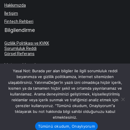
Hakkımızda
İletişim
Fintech Rehberi
Bilgilendirme
Gizlilik Politikası ve KVKK
Sorumluluk Reddi
Görsel Referans
Yatırım Hesabı
Yasal Not: Burada yer alan bilgiler ile ilgili sorumluluk reddi
beyanımıza ve gizlilik politikamıza, internet sitemizden
Yatırım Hesabı Aç
ulaşabilirsiniz. YatırımaDeğer’in yazılı izni olmadıkça hiçbir içerik,
Borsa Komisyon Oranları
kısmen ya da tamamen hiçbir şekil ve ortamda yayınlanamaz ve
kullanılamaz. Arama deneyiminizi geliştirmek, kişiselleştirilmiş
Hesap İşletim Ücretleri
reklamlar veya içerik sunmak ve trafiğimizi analiz etmek için
Faiz Oranları
çerezler kullanıyoruz. "Tümünü okudum, Onaylıyorum"a
tıklayarak bu not hakkında bilgi sahibi olduğunuzu kabul
TL Mevduat Faizi
etmektesiniz.
Dolar Mevduat Faizi
Tümünü okudum, Onaylıyorum
Euro Mevduat Faizi