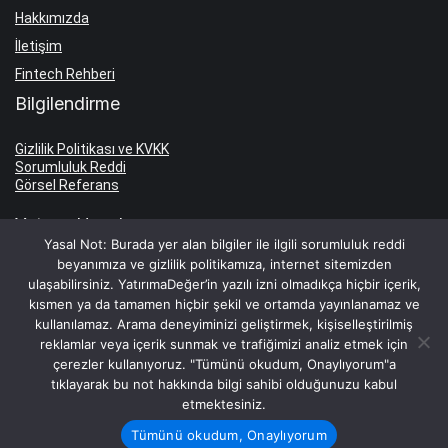
Hakkımızda
İletişim
Fintech Rehberi
Bilgilendirme
Gizlilik Politikası ve KVKK
Sorumluluk Reddi
Görsel Referans
Yatırım Hesabı
Yasal Not: Burada yer alan bilgiler ile ilgili sorumluluk reddi
beyanımıza ve gizlilik politikamıza, internet sitemizden
Yatırım Hesabı Aç
ulaşabilirsiniz. YatırımaDeğer’in yazılı izni olmadıkça hiçbir içerik,
Borsa Komisyon Oranları
kısmen ya da tamamen hiçbir şekil ve ortamda yayınlanamaz ve
kullanılamaz. Arama deneyiminizi geliştirmek, kişiselleştirilmiş
Hesap İşletim Ücretleri
reklamlar veya içerik sunmak ve trafiğimizi analiz etmek için
Faiz Oranları
çerezler kullanıyoruz. "Tümünü okudum, Onaylıyorum"a
tıklayarak bu not hakkında bilgi sahibi olduğunuzu kabul
TL Mevduat Faizi
etmektesiniz.
Dolar Mevduat Faizi
Tümünü okudum, Onaylıyorum
Euro Mevduat Faizi