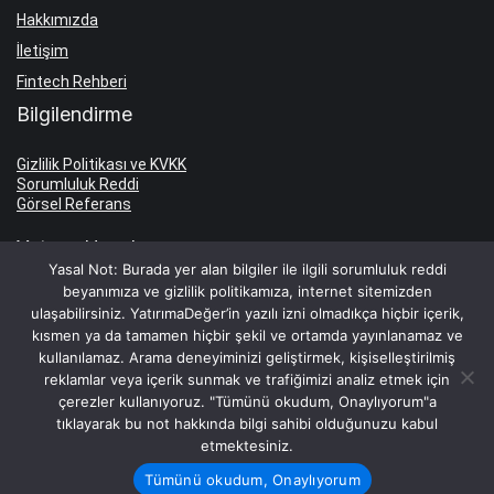
Hakkımızda
İletişim
Fintech Rehberi
Bilgilendirme
Gizlilik Politikası ve KVKK
Sorumluluk Reddi
Görsel Referans
Yatırım Hesabı
Yasal Not: Burada yer alan bilgiler ile ilgili sorumluluk reddi
beyanımıza ve gizlilik politikamıza, internet sitemizden
Yatırım Hesabı Aç
ulaşabilirsiniz. YatırımaDeğer’in yazılı izni olmadıkça hiçbir içerik,
Borsa Komisyon Oranları
kısmen ya da tamamen hiçbir şekil ve ortamda yayınlanamaz ve
kullanılamaz. Arama deneyiminizi geliştirmek, kişiselleştirilmiş
Hesap İşletim Ücretleri
reklamlar veya içerik sunmak ve trafiğimizi analiz etmek için
Faiz Oranları
çerezler kullanıyoruz. "Tümünü okudum, Onaylıyorum"a
tıklayarak bu not hakkında bilgi sahibi olduğunuzu kabul
TL Mevduat Faizi
etmektesiniz.
Dolar Mevduat Faizi
Tümünü okudum, Onaylıyorum
Euro Mevduat Faizi